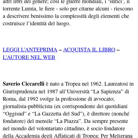
altri libri del genere; così le guerre mondiali, i ‘surici’, il
torrente Lumia, le fiere - solo per citarne alcuni - riescono
a descrivere benissimo la complessità degli elementi che
costruisce l’identità del luogo.
–
–
LEGGI L’ANTEPRIMA
ACQUISTA IL LIBRO
L’AUTORE NEL WEB
Saverio Ciccarelli
è nato a Tropea nel 1962. Laureatosi in
Giurisprudenza nel 1987 all’Università “La Sapienza” di
Roma, dal 1992 svolge la professione di avvocato;
giornalista-pubblicista (ex corrispondente dei quotidiani
“Oggisud” e “La Gazzetta del Sud”), è direttore (nonché
fondatore) del mensile “La Piazza”. Da sempre presente
nel mondo del volontariato cittadino, è socio fondatore
della Accademia degli Affaticati di Tropea; Per Meligrana