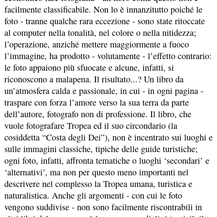
facilmente classificabile. Non lo è innanzitutto poiché le
foto - tranne qualche rara eccezione - sono state ritoccate
al computer nella tonalità, nel colore o nella nitidezza;
l’operazione, anziché mettere maggiormente a fuoco
l’immagine, ha prodotto - volutamente - l’effetto contrario:
le foto appaiono più sfuocate e alcune, infatti, si
riconoscono a malapena. Il risultato...? Un libro da
un’atmosfera calda e passionale, in cui - in ogni pagina -
traspare con forza l’amore verso la sua terra da parte
dell’autore, fotografo non di professione. Il libro, che
vuole fotografare Tropea ed il suo circondario (la
cosiddetta “Costa degli Dei”), non è incentrato sui luoghi e
sulle immagini classiche, tipiche delle guide turistiche;
ogni foto, infatti, affronta tematiche o luoghi ‘secondari’ e
‘alternativi’, ma non per questo meno importanti nel
descrivere nel complesso la Tropea umana, turistica e
naturalistica. Anche gli argomenti - con cui le foto
vengono suddivise - non sono facilmente riscontrabili in