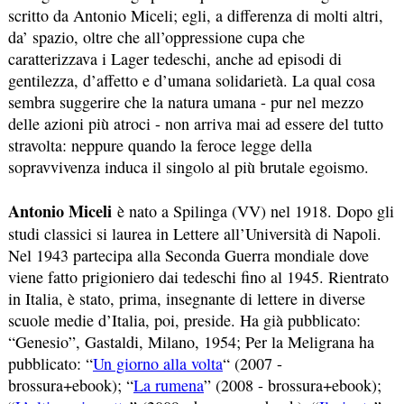
scritto da Antonio Miceli; egli, a differenza di molti altri,
da’ spazio, oltre che all’oppressione cupa che
caratterizzava i Lager tedeschi, anche ad episodi di
gentilezza, d’affetto e d’umana solidarietà. La qual cosa
sembra suggerire che la natura umana - pur nel mezzo
delle azioni più atroci - non arriva mai ad essere del tutto
stravolta: neppure quando la feroce legge della
sopravvivenza induca il singolo al più brutale egoismo.
Antonio Miceli
è nato a Spilinga (VV) nel 1918. Dopo gli
studi classici si laurea in Lettere all’Università di Napoli.
Nel 1943 partecipa alla Seconda Guerra mondiale dove
viene fatto prigioniero dai tedeschi fino al 1945. Rientrato
in Italia, è stato, prima, insegnante di lettere in diverse
scuole medie d’Italia, poi, preside. Ha già pubblicato:
“Genesio”, Gastaldi, Milano, 1954; Per la Meligrana ha
pubblicato: “
Un giorno alla volta
“ (2007 -
brossura+ebook); “
La rumena
” (2008 - brossura+ebook);